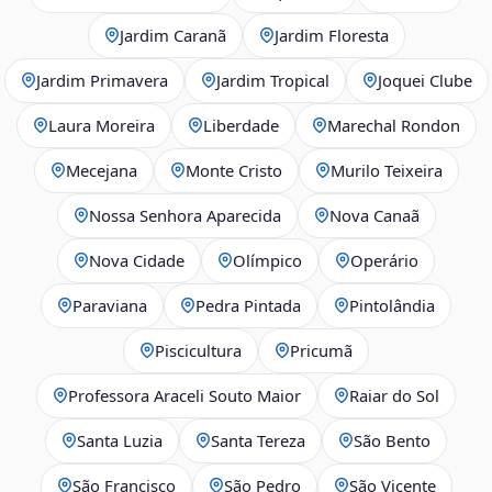
Jardim Caranã
Jardim Floresta
Jardim Primavera
Jardim Tropical
Joquei Clube
Laura Moreira
Liberdade
Marechal Rondon
Mecejana
Monte Cristo
Murilo Teixeira
Nossa Senhora Aparecida
Nova Canaã
Nova Cidade
Olímpico
Operário
Paraviana
Pedra Pintada
Pintolândia
Piscicultura
Pricumã
Professora Araceli Souto Maior
Raiar do Sol
Santa Luzia
Santa Tereza
São Bento
São Francisco
São Pedro
São Vicente