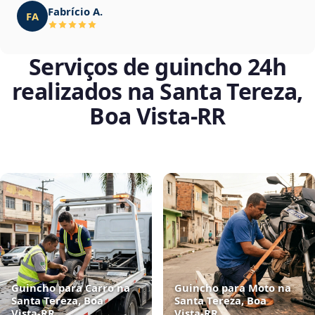
Fabrício A.
FA
Serviços de guincho 24h
realizados na Santa Tereza,
Boa Vista‑RR
Guincho para Carro na
Guincho para Moto na
Santa Tereza, Boa
Santa Tereza, Boa
Vista‑RR
Vista‑RR