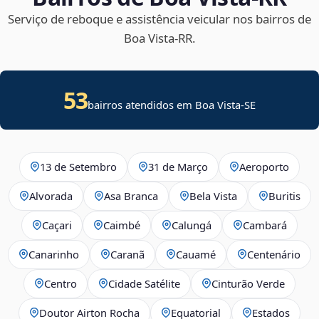
Serviço de reboque e assistência veicular nos bairros de
Boa Vista‑RR.
53
bairros atendidos em
Boa Vista
-
SE
13 de Setembro
31 de Março
Aeroporto
Alvorada
Asa Branca
Bela Vista
Buritis
Caçari
Caimbé
Calungá
Cambará
Canarinho
Caranã
Cauamé
Centenário
Centro
Cidade Satélite
Cinturão Verde
Doutor Airton Rocha
Equatorial
Estados