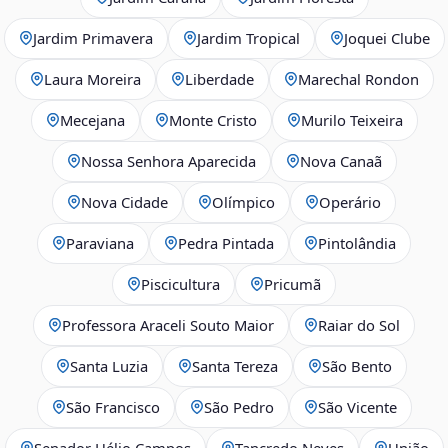
Jardim Primavera
Jardim Tropical
Joquei Clube
Laura Moreira
Liberdade
Marechal Rondon
Mecejana
Monte Cristo
Murilo Teixeira
Nossa Senhora Aparecida
Nova Canaã
Nova Cidade
Olímpico
Operário
Paraviana
Pedra Pintada
Pintolândia
Piscicultura
Pricumã
Professora Araceli Souto Maior
Raiar do Sol
Santa Luzia
Santa Tereza
São Bento
São Francisco
São Pedro
São Vicente
Senador Hélio Campos
Tancredo Neves
União