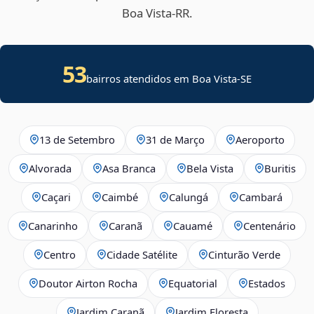
Boa Vista‑RR.
53
bairros atendidos em
Boa Vista
-
SE
13 de Setembro
31 de Março
Aeroporto
Alvorada
Asa Branca
Bela Vista
Buritis
Caçari
Caimbé
Calungá
Cambará
Canarinho
Caranã
Cauamé
Centenário
Centro
Cidade Satélite
Cinturão Verde
Doutor Airton Rocha
Equatorial
Estados
Jardim Caranã
Jardim Floresta