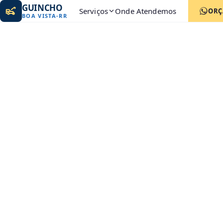
GUINCHO
Serviços
Onde Atendemos
ORÇ
BOA VISTA
-
RR