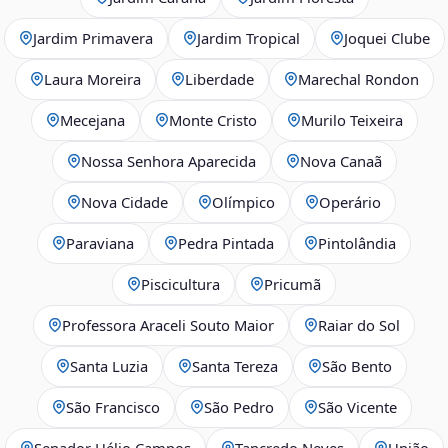
Jardim Primavera
Jardim Tropical
Joquei Clube
Laura Moreira
Liberdade
Marechal Rondon
Mecejana
Monte Cristo
Murilo Teixeira
Nossa Senhora Aparecida
Nova Canaã
Nova Cidade
Olímpico
Operário
Paraviana
Pedra Pintada
Pintolândia
Piscicultura
Pricumã
Professora Araceli Souto Maior
Raiar do Sol
Santa Luzia
Santa Tereza
São Bento
São Francisco
São Pedro
São Vicente
Senador Hélio Campos
Tancredo Neves
União