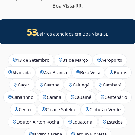
Boa Vista‑RR.
53
bairros atendidos em
Boa Vista
-
SE
13 de Setembro
31 de Março
Aeroporto
Alvorada
Asa Branca
Bela Vista
Buritis
Caçari
Caimbé
Calungá
Cambará
Canarinho
Caranã
Cauamé
Centenário
Centro
Cidade Satélite
Cinturão Verde
Doutor Airton Rocha
Equatorial
Estados
Jardim Caranã
Jardim Floresta