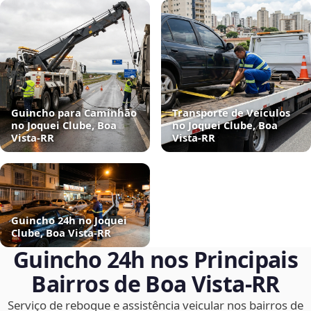
Guincho para Caminhão
Transporte de Veículos
no Joquei Clube, Boa
no Joquei Clube, Boa
Vista‑RR
Vista‑RR
Guincho 24h no Joquei
Clube, Boa Vista‑RR
Guincho 24h nos Principais
Bairros de Boa Vista‑RR
Serviço de reboque e assistência veicular nos bairros de