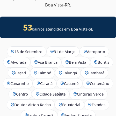
Boa Vista‑RR.
53
bairros atendidos em
Boa Vista
-
SE
13 de Setembro
31 de Março
Aeroporto
Alvorada
Asa Branca
Bela Vista
Buritis
Caçari
Caimbé
Calungá
Cambará
Canarinho
Caranã
Cauamé
Centenário
Centro
Cidade Satélite
Cinturão Verde
Doutor Airton Rocha
Equatorial
Estados
Jardim Caranã
Jardim Floresta