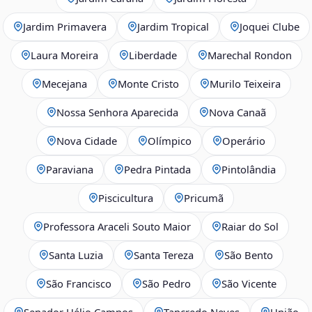
Jardim Primavera
Jardim Tropical
Joquei Clube
Laura Moreira
Liberdade
Marechal Rondon
Mecejana
Monte Cristo
Murilo Teixeira
Nossa Senhora Aparecida
Nova Canaã
Nova Cidade
Olímpico
Operário
Paraviana
Pedra Pintada
Pintolândia
Piscicultura
Pricumã
Professora Araceli Souto Maior
Raiar do Sol
Santa Luzia
Santa Tereza
São Bento
São Francisco
São Pedro
São Vicente
Senador Hélio Campos
Tancredo Neves
União