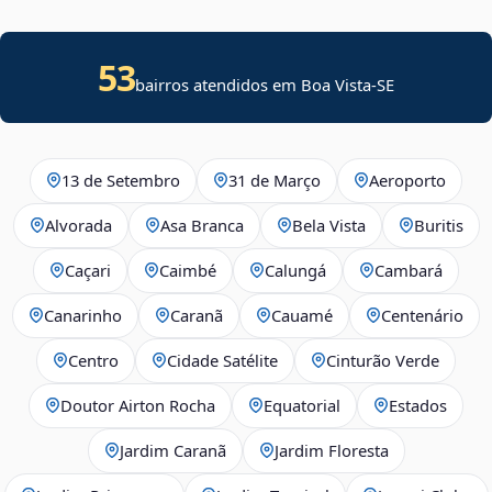
53
bairros atendidos em
Boa Vista
-
SE
13 de Setembro
31 de Março
Aeroporto
Alvorada
Asa Branca
Bela Vista
Buritis
Caçari
Caimbé
Calungá
Cambará
Canarinho
Caranã
Cauamé
Centenário
Centro
Cidade Satélite
Cinturão Verde
Doutor Airton Rocha
Equatorial
Estados
Jardim Caranã
Jardim Floresta