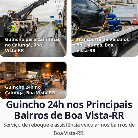
Guincho para Caminhão
Transporte de Veículos
no Calungá, Boa
no Calungá, Boa
Vista‑RR
Vista‑RR
Guincho 24h no
Calungá, Boa Vista‑RR
Guincho 24h nos Principais
Bairros de Boa Vista‑RR
Serviço de reboque e assistência veicular nos bairros de
Boa Vista‑RR.