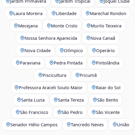
Jardim Primavera
Jardim Tropical
Joquei Clube
Laura Moreira
Liberdade
Marechal Rondon
Mecejana
Monte Cristo
Murilo Teixeira
Nossa Senhora Aparecida
Nova Canaã
Nova Cidade
Olímpico
Operário
Paraviana
Pedra Pintada
Pintolândia
Piscicultura
Pricumã
Professora Araceli Souto Maior
Raiar do Sol
Santa Luzia
Santa Tereza
São Bento
São Francisco
São Pedro
São Vicente
Senador Hélio Campos
Tancredo Neves
União