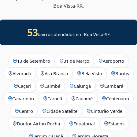
Boa Vista‑RR.
53
bairros atendidos em
Boa Vista
-
SE
13 de Setembro
31 de Março
Aeroporto
Alvorada
Asa Branca
Bela Vista
Buritis
Caçari
Caimbé
Calungá
Cambará
Canarinho
Caranã
Cauamé
Centenário
Centro
Cidade Satélite
Cinturão Verde
Doutor Airton Rocha
Equatorial
Estados
Jardim Caranã
Jardim Floresta