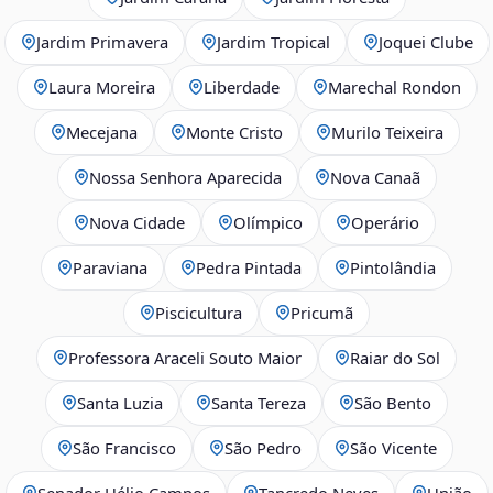
Jardim Primavera
Jardim Tropical
Joquei Clube
Laura Moreira
Liberdade
Marechal Rondon
Mecejana
Monte Cristo
Murilo Teixeira
Nossa Senhora Aparecida
Nova Canaã
Nova Cidade
Olímpico
Operário
Paraviana
Pedra Pintada
Pintolândia
Piscicultura
Pricumã
Professora Araceli Souto Maior
Raiar do Sol
Santa Luzia
Santa Tereza
São Bento
São Francisco
São Pedro
São Vicente
Senador Hélio Campos
Tancredo Neves
União