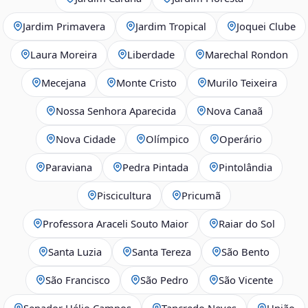
Jardim Primavera
Jardim Tropical
Joquei Clube
Laura Moreira
Liberdade
Marechal Rondon
Mecejana
Monte Cristo
Murilo Teixeira
Nossa Senhora Aparecida
Nova Canaã
Nova Cidade
Olímpico
Operário
Paraviana
Pedra Pintada
Pintolândia
Piscicultura
Pricumã
Professora Araceli Souto Maior
Raiar do Sol
Santa Luzia
Santa Tereza
São Bento
São Francisco
São Pedro
São Vicente
Senador Hélio Campos
Tancredo Neves
União