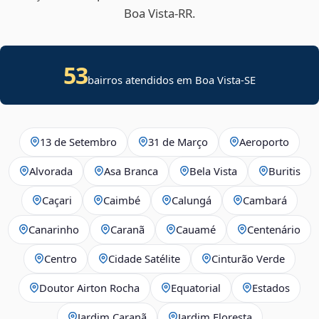
Boa Vista‑RR.
53
bairros atendidos em
Boa Vista
-
SE
13 de Setembro
31 de Março
Aeroporto
Alvorada
Asa Branca
Bela Vista
Buritis
Caçari
Caimbé
Calungá
Cambará
Canarinho
Caranã
Cauamé
Centenário
Centro
Cidade Satélite
Cinturão Verde
Doutor Airton Rocha
Equatorial
Estados
Jardim Caranã
Jardim Floresta