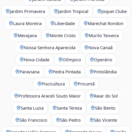
Jardim Primavera
Jardim Tropical
Joquei Clube
Laura Moreira
Liberdade
Marechal Rondon
Mecejana
Monte Cristo
Murilo Teixeira
Nossa Senhora Aparecida
Nova Canaã
Nova Cidade
Olímpico
Operário
Paraviana
Pedra Pintada
Pintolândia
Piscicultura
Pricumã
Professora Araceli Souto Maior
Raiar do Sol
Santa Luzia
Santa Tereza
São Bento
São Francisco
São Pedro
São Vicente
Senador Hélio Campos
Tancredo Neves
União