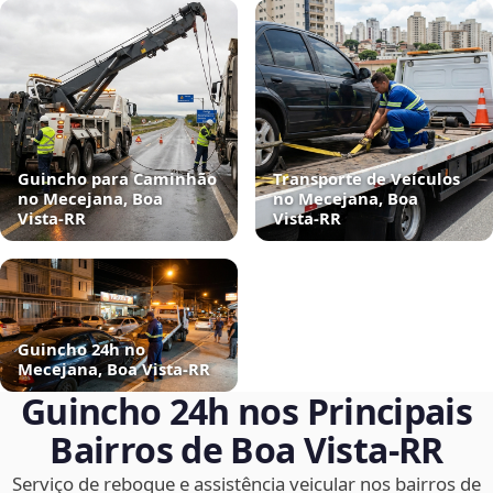
Guincho para Caminhão
Transporte de Veículos
no Mecejana, Boa
no Mecejana, Boa
Vista‑RR
Vista‑RR
Guincho 24h no
Mecejana, Boa Vista‑RR
Guincho 24h nos Principais
Bairros de Boa Vista‑RR
Serviço de reboque e assistência veicular nos bairros de