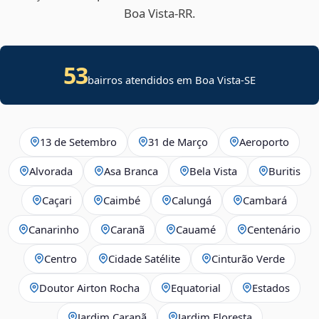
Boa Vista‑RR.
53
bairros atendidos em
Boa Vista
-
SE
13 de Setembro
31 de Março
Aeroporto
Alvorada
Asa Branca
Bela Vista
Buritis
Caçari
Caimbé
Calungá
Cambará
Canarinho
Caranã
Cauamé
Centenário
Centro
Cidade Satélite
Cinturão Verde
Doutor Airton Rocha
Equatorial
Estados
Jardim Caranã
Jardim Floresta