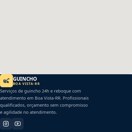
GUINCHO
BOA VISTA
-
RR
Serviços de guincho 24h e reboque com
atendimento em
Boa Vista
-
RR
. Profissionais
qualificados, orçamento sem compromisso
e agilidade no atendimento.