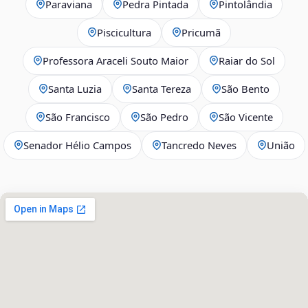
Paraviana
Pedra Pintada
Pintolândia
Piscicultura
Pricumã
Professora Araceli Souto Maior
Raiar do Sol
Santa Luzia
Santa Tereza
São Bento
São Francisco
São Pedro
São Vicente
Senador Hélio Campos
Tancredo Neves
União