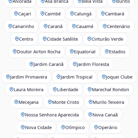
Alvorada
Asa Branca
Bela Vista
Buritis
Caçari
Caimbé
Calungá
Cambará
Canarinho
Caranã
Cauamé
Centenário
Centro
Cidade Satélite
Cinturão Verde
Doutor Airton Rocha
Equatorial
Estados
Jardim Caranã
Jardim Floresta
Jardim Primavera
Jardim Tropical
Joquei Clube
Laura Moreira
Liberdade
Marechal Rondon
Mecejana
Monte Cristo
Murilo Teixeira
Nossa Senhora Aparecida
Nova Canaã
Nova Cidade
Olímpico
Operário