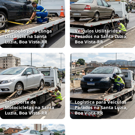
Remoção para Longa
Veículos Utilitários e
Distância na Santa
Pesados na Santa Luzia,
Luzia, Boa Vista‑RR
Boa Vista‑RR
Transporte de
Logística para Veículos
Motocicletas na Santa
Parados na Santa Luzia,
Luzia, Boa Vista‑RR
Boa Vista‑RR