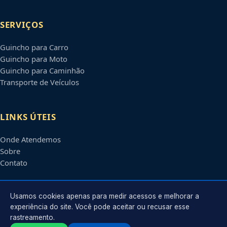
SERVIÇOS
Guincho para Carro
Guincho para Moto
Guincho para Caminhão
Transporte de Veículos
LINKS ÚTEIS
Onde Atendemos
Sobre
Contato
CONTATO
Usamos cookies apenas para medir acessos e melhorar a
experiência do site. Você pode aceitar ou recusar esse
rastreamento.
Atendimento em
Boa Vista
-
RR
e regiões parceiras