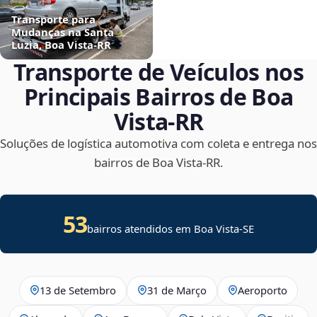
Transporte para
Mudanças na Santa
Luzia, Boa Vista‑RR
Transporte de Veículos nos
Principais Bairros de Boa
Vista‑RR
Soluções de logística automotiva com coleta e entrega nos
bairros de Boa Vista‑RR.
53
bairros atendidos em
Boa Vista
-
SE
13 de Setembro
31 de Março
Aeroporto