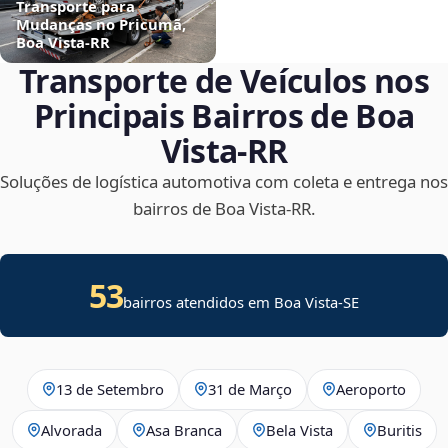
Transporte para
Mudanças no Pricumã,
Boa Vista‑RR
Transporte de Veículos nos
Principais Bairros de Boa
Vista‑RR
Soluções de logística automotiva com coleta e entrega nos
bairros de Boa Vista‑RR.
53
bairros atendidos em
Boa Vista
-
SE
13 de Setembro
31 de Março
Aeroporto
Alvorada
Asa Branca
Bela Vista
Buritis