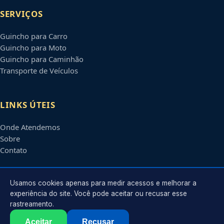
SERVIÇOS
Guincho para Carro
Guincho para Moto
Guincho para Caminhão
Transporte de Veículos
LINKS ÚTEIS
Onde Atendemos
Sobre
Contato
CONTATO
Usamos cookies apenas para medir acessos e melhorar a
experiência do site. Você pode aceitar ou recusar esse
rastreamento.
Atendimento em
Boa Vista
-
RR
e regiões parceiras
contato@guinchosboavista.com.br
Aceitar
Recusar