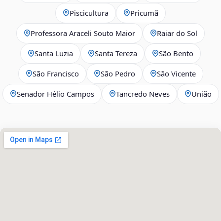
Piscicultura
Pricumã
Professora Araceli Souto Maior
Raiar do Sol
Santa Luzia
Santa Tereza
São Bento
São Francisco
São Pedro
São Vicente
Senador Hélio Campos
Tancredo Neves
União