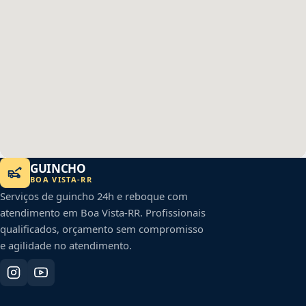
GUINCHO
BOA VISTA
-
RR
Serviços de guincho 24h e reboque com
atendimento em
Boa Vista
-
RR
. Profissionais
qualificados, orçamento sem compromisso
e agilidade no atendimento.