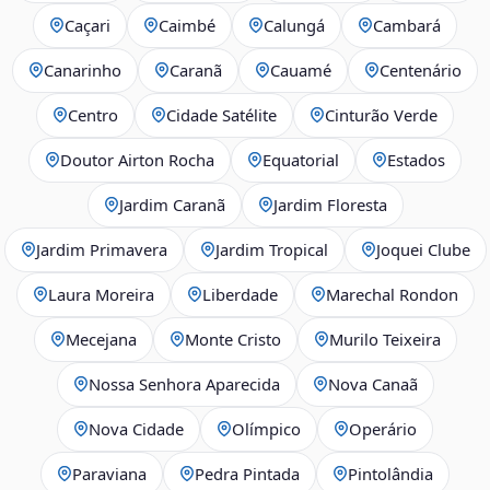
Caçari
Caimbé
Calungá
Cambará
Canarinho
Caranã
Cauamé
Centenário
Centro
Cidade Satélite
Cinturão Verde
Doutor Airton Rocha
Equatorial
Estados
Jardim Caranã
Jardim Floresta
Jardim Primavera
Jardim Tropical
Joquei Clube
Laura Moreira
Liberdade
Marechal Rondon
Mecejana
Monte Cristo
Murilo Teixeira
Nossa Senhora Aparecida
Nova Canaã
Nova Cidade
Olímpico
Operário
Paraviana
Pedra Pintada
Pintolândia