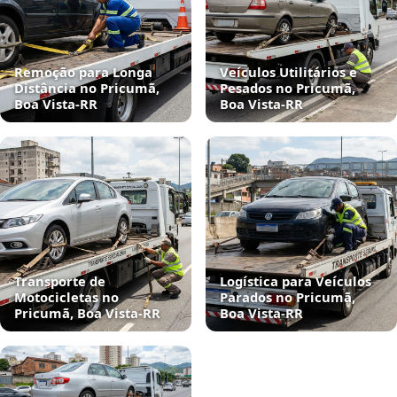
Remoção para Longa
Veículos Utilitários e
Distância no Pricumã,
Pesados no Pricumã,
Boa Vista‑RR
Boa Vista‑RR
Transporte de
Logística para Veículos
Motocicletas no
Parados no Pricumã,
Pricumã, Boa Vista‑RR
Boa Vista‑RR