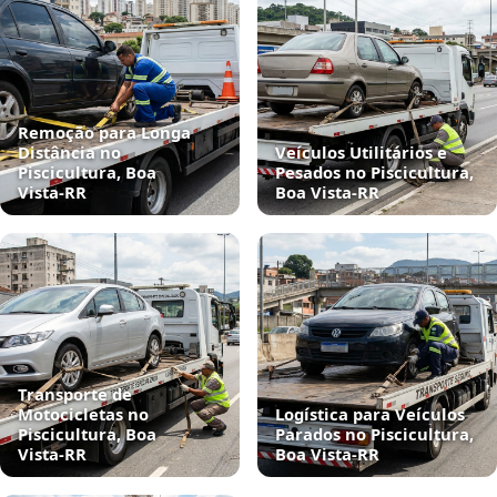
Remoção para Longa
Distância no
Veículos Utilitários e
Piscicultura, Boa
Pesados no Piscicultura,
Vista‑RR
Boa Vista‑RR
Transporte de
Motocicletas no
Logística para Veículos
Piscicultura, Boa
Parados no Piscicultura,
Vista‑RR
Boa Vista‑RR