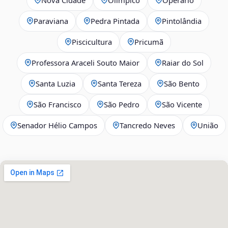
Paraviana
Pedra Pintada
Pintolândia
Piscicultura
Pricumã
Professora Araceli Souto Maior
Raiar do Sol
Santa Luzia
Santa Tereza
São Bento
São Francisco
São Pedro
São Vicente
Senador Hélio Campos
Tancredo Neves
União