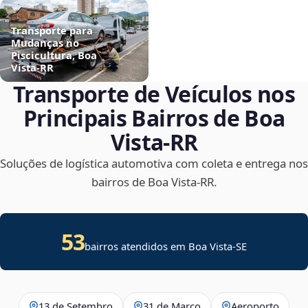
Transporte para
Mudanças no
Piscicultura, Boa
Vista‑RR
Transporte de Veículos nos
Principais Bairros de Boa
Vista‑RR
Soluções de logística automotiva com coleta e entrega nos
bairros de Boa Vista‑RR.
53
bairros atendidos em
Boa Vista
-
SE
13 de Setembro
31 de Março
Aeroporto