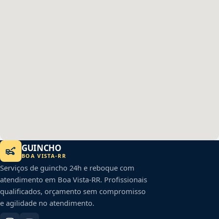
GUINCHO
BOA VISTA
-
RR
Serviços de guincho 24h e reboque com
atendimento em
Boa Vista
-
RR
. Profissionais
qualificados, orçamento sem compromisso
e agilidade no atendimento.