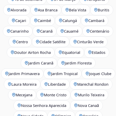
Alvorada
Asa Branca
Bela Vista
Buritis
Caçari
Caimbé
Calungá
Cambará
Canarinho
Caranã
Cauamé
Centenário
Centro
Cidade Satélite
Cinturão Verde
Doutor Airton Rocha
Equatorial
Estados
Jardim Caranã
Jardim Floresta
Jardim Primavera
Jardim Tropical
Joquei Clube
Laura Moreira
Liberdade
Marechal Rondon
Mecejana
Monte Cristo
Murilo Teixeira
Nossa Senhora Aparecida
Nova Canaã
Nova Cidade
Olímpico
Operário