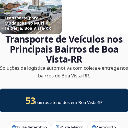
Transporte para
Mudanças no Murilo
Teixeira, Boa Vista‑RR
Transporte de Veículos nos
Principais Bairros de Boa
Vista‑RR
Soluções de logística automotiva com coleta e entrega nos
bairros de Boa Vista‑RR.
53
bairros atendidos em
Boa Vista
-
SE
13 de Setembro
31 de Março
Aeroporto