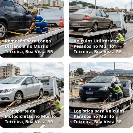
Remoção para Longa
Veículos Utilitários e
Distância no Murilo
Pesados no Murilo
Teixeira, Boa Vista‑RR
Teixeira, Boa Vista‑RR
Transporte de
Logística para Veículos
Motocicletas no Murilo
Parados no Murilo
Teixeira, Boa Vista‑RR
Teixeira, Boa Vista‑RR