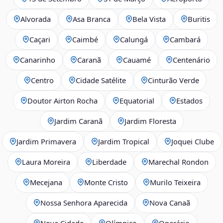
Alvorada
Asa Branca
Bela Vista
Buritis
Caçari
Caimbé
Calungá
Cambará
Canarinho
Caranã
Cauamé
Centenário
Centro
Cidade Satélite
Cinturão Verde
Doutor Airton Rocha
Equatorial
Estados
Jardim Caranã
Jardim Floresta
Jardim Primavera
Jardim Tropical
Joquei Clube
Laura Moreira
Liberdade
Marechal Rondon
Mecejana
Monte Cristo
Murilo Teixeira
Nossa Senhora Aparecida
Nova Canaã
Nova Cidade
Olímpico
Operário