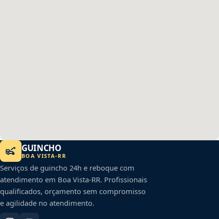
GUINCHO
BOA VISTA
-
RR
Serviços de guincho 24h e reboque com
atendimento em
Boa Vista
-
RR
. Profissionais
qualificados, orçamento sem compromisso
e agilidade no atendimento.