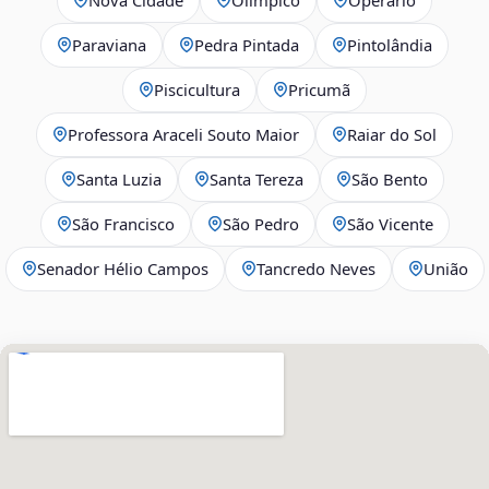
Paraviana
Pedra Pintada
Pintolândia
Piscicultura
Pricumã
Professora Araceli Souto Maior
Raiar do Sol
Santa Luzia
Santa Tereza
São Bento
São Francisco
São Pedro
São Vicente
Senador Hélio Campos
Tancredo Neves
União