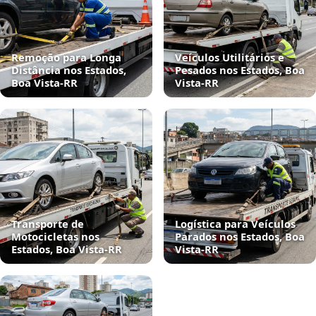
Remoção para Longa
Veículos Utilitários e
Distância nos Estados,
Pesados nos Estados, Boa
Boa Vista‑RR
Vista‑RR
Transporte de
Logística para Veículos
Motocicletas nos
Parados nos Estados, Boa
Estados, Boa Vista‑RR
Vista‑RR