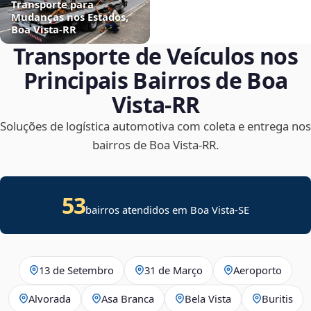
Transporte para
Mudanças nos Estados,
Boa Vista‑RR
Transporte de Veículos nos
Principais Bairros de Boa
Vista‑RR
Soluções de logística automotiva com coleta e entrega nos
bairros de Boa Vista‑RR.
53
bairros atendidos em
Boa Vista
-
SE
13 de Setembro
31 de Março
Aeroporto
Alvorada
Asa Branca
Bela Vista
Buritis