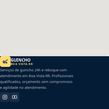
GUINCHO
BOA VISTA
-
RR
Serviços de guincho 24h e reboque com
atendimento em
Boa Vista
-
RR
. Profissionais
qualificados, orçamento sem compromisso
e agilidade no atendimento.