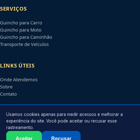
SERVIÇOS
Guincho para Carro
Guincho para Moto
Guincho para Caminhão
Transporte de Veículos
LINKS ÚTEIS
Onde Atendemos
Sobre
Contato
CONTATO
Usamos cookies apenas para medir acessos e melhorar a
experiência do site. Você pode aceitar ou recusar esse
rastreamento.
Atendimento em
Boa Vista
-
RR
e regiões parceiras
contato@guinchosboavista.com.br
Aceitar
Recusar