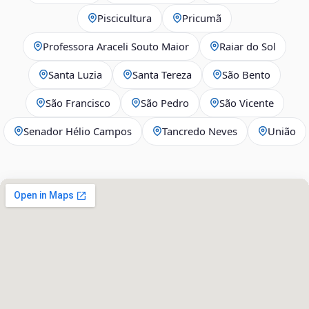
Piscicultura
Pricumã
Professora Araceli Souto Maior
Raiar do Sol
Santa Luzia
Santa Tereza
São Bento
São Francisco
São Pedro
São Vicente
Senador Hélio Campos
Tancredo Neves
União