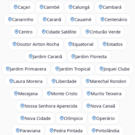
Caçari
Caimbé
Calungá
Cambará
Canarinho
Caranã
Cauamé
Centenário
Centro
Cidade Satélite
Cinturão Verde
Doutor Airton Rocha
Equatorial
Estados
Jardim Caranã
Jardim Floresta
Jardim Primavera
Jardim Tropical
Joquei Clube
Laura Moreira
Liberdade
Marechal Rondon
Mecejana
Monte Cristo
Murilo Teixeira
Nossa Senhora Aparecida
Nova Canaã
Nova Cidade
Olímpico
Operário
Paraviana
Pedra Pintada
Pintolândia