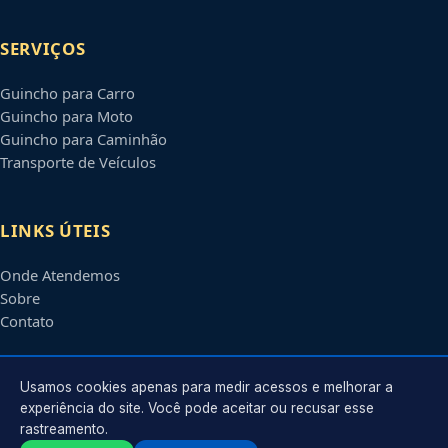
SERVIÇOS
Guincho para Carro
Guincho para Moto
Guincho para Caminhão
Transporte de Veículos
LINKS ÚTEIS
Onde Atendemos
Sobre
Contato
CONTATO
Usamos cookies apenas para medir acessos e melhorar a
experiência do site. Você pode aceitar ou recusar esse
rastreamento.
Atendimento em
Boa Vista
-
RR
e regiões parceiras