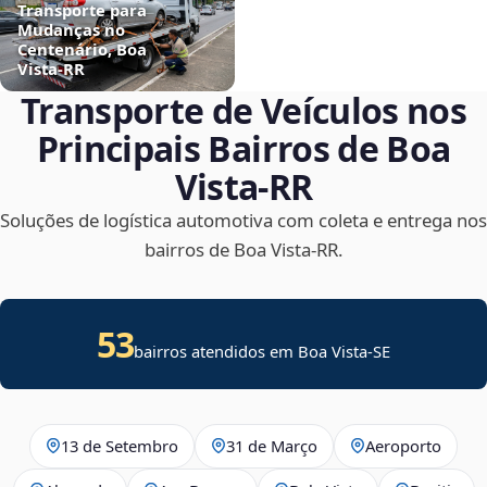
Transporte para
Mudanças no
Centenário, Boa
Vista‑RR
Transporte de Veículos nos
Principais Bairros de Boa
Vista‑RR
Soluções de logística automotiva com coleta e entrega nos
bairros de Boa Vista‑RR.
53
bairros atendidos em
Boa Vista
-
SE
13 de Setembro
31 de Março
Aeroporto