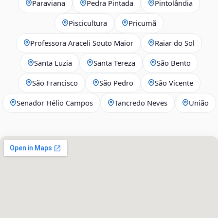
Paraviana
Pedra Pintada
Pintolândia
Piscicultura
Pricumã
Professora Araceli Souto Maior
Raiar do Sol
Santa Luzia
Santa Tereza
São Bento
São Francisco
São Pedro
São Vicente
Senador Hélio Campos
Tancredo Neves
União