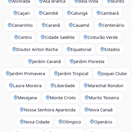
Alvorada
Asa Branca
Bela Vista
Buritis
Caçari
Caimbé
Calungá
Cambará
Canarinho
Caranã
Cauamé
Centenário
Centro
Cidade Satélite
Cinturão Verde
Doutor Airton Rocha
Equatorial
Estados
Jardim Caranã
Jardim Floresta
Jardim Primavera
Jardim Tropical
Joquei Clube
Laura Moreira
Liberdade
Marechal Rondon
Mecejana
Monte Cristo
Murilo Teixeira
Nossa Senhora Aparecida
Nova Canaã
Nova Cidade
Olímpico
Operário