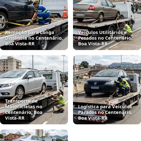
Remoção para Longa
Veículos Utilitários e
Distância no Centenário,
Pesados no Centenário,
Boa Vista‑RR
Boa Vista‑RR
Transporte de
Motocicletas no
Logística para Veículos
Centenário, Boa
Parados no Centenário,
Vista‑RR
Boa Vista‑RR