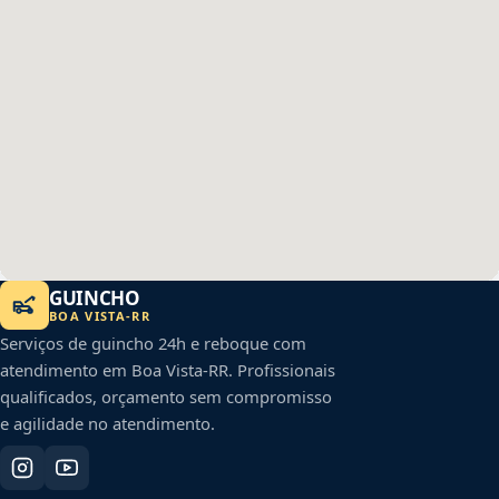
GUINCHO
BOA VISTA
-
RR
Serviços de guincho 24h e reboque com
atendimento em
Boa Vista
-
RR
. Profissionais
qualificados, orçamento sem compromisso
e agilidade no atendimento.