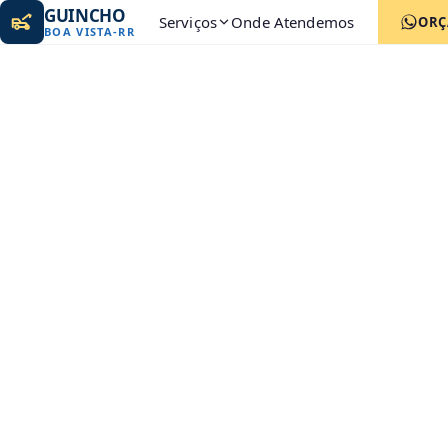
GUINCHO
Serviços
Onde Atendemos
ORÇ
BOA VISTA
-
RR