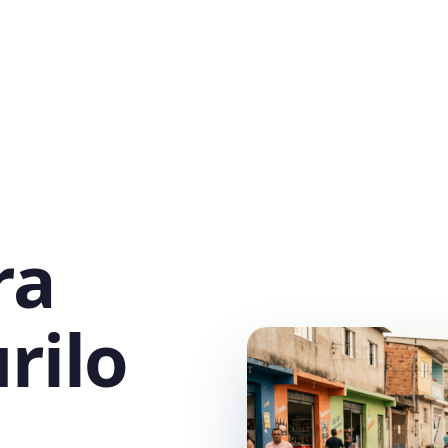
ra
rilo