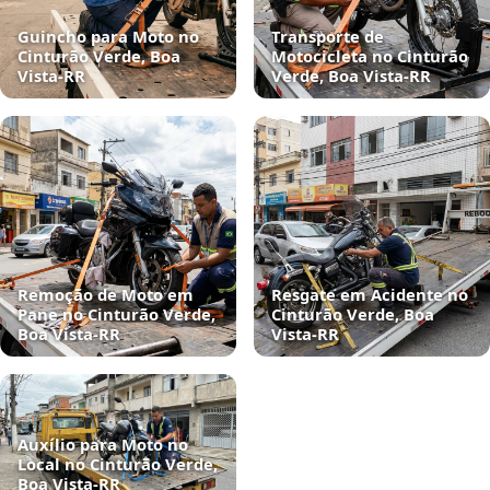
Guincho para Moto no
Transporte de
Cinturão Verde, Boa
Motocicleta no Cinturão
Vista‑RR
Verde, Boa Vista‑RR
Remoção de Moto em
Resgate em Acidente no
Pane no Cinturão Verde,
Cinturão Verde, Boa
Boa Vista‑RR
Vista‑RR
Auxílio para Moto no
Local no Cinturão Verde,
Boa Vista‑RR