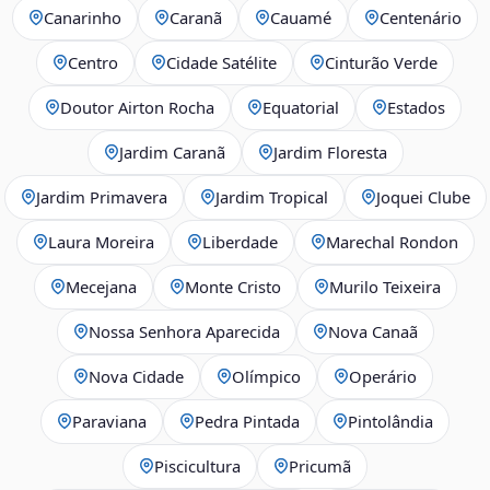
Canarinho
Caranã
Cauamé
Centenário
Centro
Cidade Satélite
Cinturão Verde
Doutor Airton Rocha
Equatorial
Estados
Jardim Caranã
Jardim Floresta
Jardim Primavera
Jardim Tropical
Joquei Clube
Laura Moreira
Liberdade
Marechal Rondon
Mecejana
Monte Cristo
Murilo Teixeira
Nossa Senhora Aparecida
Nova Canaã
Nova Cidade
Olímpico
Operário
Paraviana
Pedra Pintada
Pintolândia
Piscicultura
Pricumã