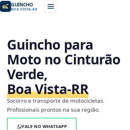
GUINCHO
BOA VISTA
-
RR
Guincho para
Moto no Cinturão
Verde,
Boa Vista‑RR
Socorro e transporte de motocicletas.
Profissionais prontos na sua região.
FALE NO WHATSAPP