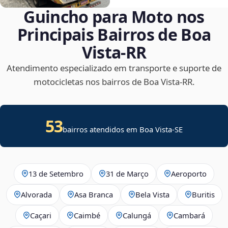
Guincho para Moto nos
Principais Bairros de Boa
Vista‑RR
Atendimento especializado em transporte e suporte de
motocicletas nos bairros de Boa Vista‑RR.
53
bairros atendidos em
Boa Vista
-
SE
13 de Setembro
31 de Março
Aeroporto
Alvorada
Asa Branca
Bela Vista
Buritis
Caçari
Caimbé
Calungá
Cambará