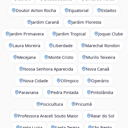
Doutor Airton Rocha
Equatorial
Estados
Jardim Caranã
Jardim Floresta
Jardim Primavera
Jardim Tropical
Joquei Clube
Laura Moreira
Liberdade
Marechal Rondon
Mecejana
Monte Cristo
Murilo Teixeira
Nossa Senhora Aparecida
Nova Canaã
Nova Cidade
Olímpico
Operário
Paraviana
Pedra Pintada
Pintolândia
Piscicultura
Pricumã
Professora Araceli Souto Maior
Raiar do Sol
Santa Luzia
Santa Tereza
São Bento