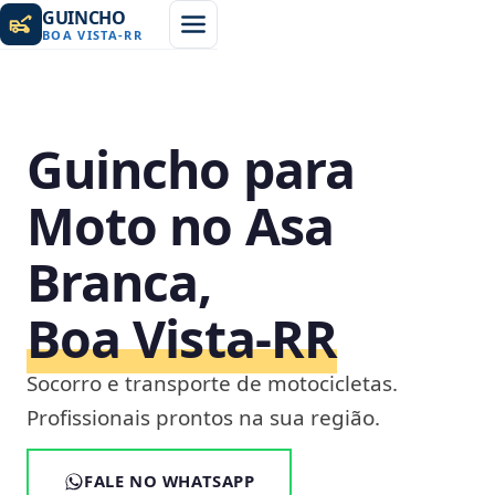
GUINCHO
BOA VISTA
-
RR
Guincho para
Moto no Asa
Branca,
Boa Vista‑RR
Socorro e transporte de motocicletas.
Profissionais prontos na sua região.
FALE NO WHATSAPP