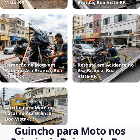
Vista‑RR
Branca, Boa Vista‑RR
Remoção de Moto em
Resgate em Acidente no
Pane no Asa Branca, Boa
Asa Branca, Boa
Vista‑RR
Vista‑RR
Auxílio para Moto no
Local no Asa Branca,
Boa Vista‑RR
Guincho para Moto nos