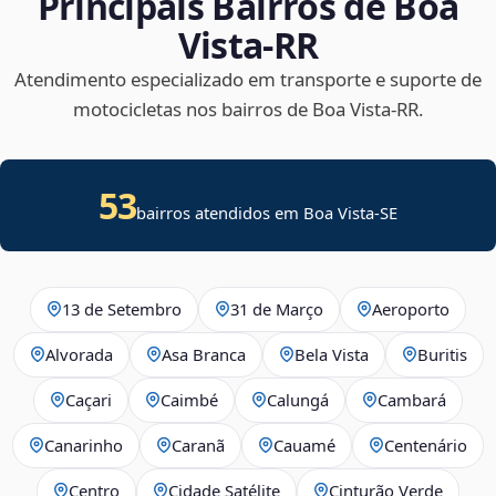
Principais Bairros de Boa
Vista‑RR
Atendimento especializado em transporte e suporte de
motocicletas nos bairros de Boa Vista‑RR.
53
bairros atendidos em
Boa Vista
-
SE
13 de Setembro
31 de Março
Aeroporto
Alvorada
Asa Branca
Bela Vista
Buritis
Caçari
Caimbé
Calungá
Cambará
Canarinho
Caranã
Cauamé
Centenário
Centro
Cidade Satélite
Cinturão Verde