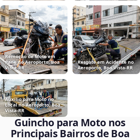
Remoção de Moto em
Pane no Aeroporto, Boa
Resgate em Acidente no
Vista‑RR
Aeroporto, Boa Vista‑RR
Auxílio para Moto no
Local no Aeroporto, Boa
Vista‑RR
Guincho para Moto nos
Principais Bairros de Boa