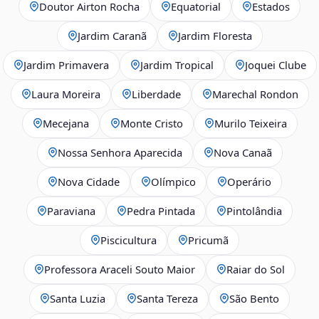
Doutor Airton Rocha
Equatorial
Estados
Jardim Caranã
Jardim Floresta
Jardim Primavera
Jardim Tropical
Joquei Clube
Laura Moreira
Liberdade
Marechal Rondon
Mecejana
Monte Cristo
Murilo Teixeira
Nossa Senhora Aparecida
Nova Canaã
Nova Cidade
Olímpico
Operário
Paraviana
Pedra Pintada
Pintolândia
Piscicultura
Pricumã
Professora Araceli Souto Maior
Raiar do Sol
Santa Luzia
Santa Tereza
São Bento