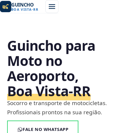
GUINCHO
BOA VISTA
-
RR
Guincho para
Moto no
Aeroporto,
Boa Vista‑RR
Socorro e transporte de motocicletas.
Profissionais prontos na sua região.
FALE NO WHATSAPP