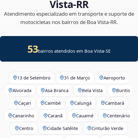
Vista‑RR
Atendimento especializado em transporte e suporte de
motocicletas nos bairros de Boa Vista‑RR.
53
bairros atendidos em
Boa Vista
-
SE
13 de Setembro
31 de Março
Aeroporto
Alvorada
Asa Branca
Bela Vista
Buritis
Caçari
Caimbé
Calungá
Cambará
Canarinho
Caranã
Cauamé
Centenário
Centro
Cidade Satélite
Cinturão Verde