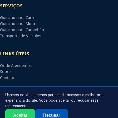
SERVIÇOS
Guincho para Carro
Guincho para Moto
Guincho para Caminhão
Transporte de Veículos
LINKS ÚTEIS
Onde Atendemos
Sobre
Contato
CONTATO
Usamos cookies apenas para medir acessos e melhorar a
experiência do site. Você pode aceitar ou recusar esse
rastreamento.
Atendimento em
Boa Vista
-
RR
e regiões parceiras
contato@guinchosboavista.com.br
Aceitar
Recusar