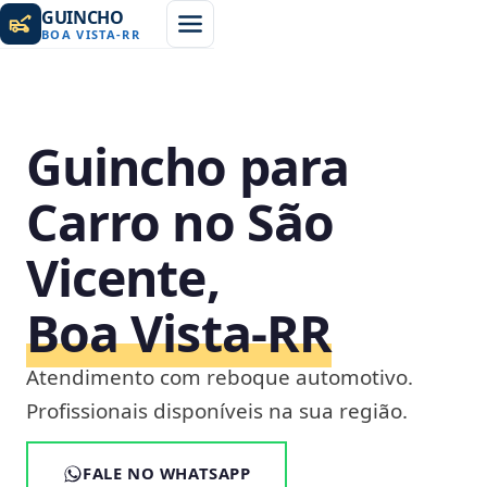
GUINCHO
BOA VISTA
-
RR
Guincho para
Carro no São
Vicente,
Boa Vista‑RR
Atendimento com reboque automotivo.
Profissionais disponíveis na sua região.
FALE NO WHATSAPP