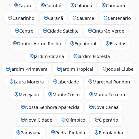
Caçari
Caimbé
Calungá
Cambará
Canarinho
Caranã
Cauamé
Centenário
Centro
Cidade Satélite
Cinturão Verde
Doutor Airton Rocha
Equatorial
Estados
Jardim Caranã
Jardim Floresta
Jardim Primavera
Jardim Tropical
Joquei Clube
Laura Moreira
Liberdade
Marechal Rondon
Mecejana
Monte Cristo
Murilo Teixeira
Nossa Senhora Aparecida
Nova Canaã
Nova Cidade
Olímpico
Operário
Paraviana
Pedra Pintada
Pintolândia