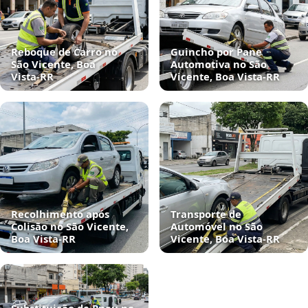
Reboque de Carro no
Guincho por Pane
São Vicente, Boa
Automotiva no São
Vista‑RR
Vicente, Boa Vista‑RR
Recolhimento após
Transporte de
Colisão no São Vicente,
Automóvel no São
Boa Vista‑RR
Vicente, Boa Vista‑RR
Substituição de Pneu no