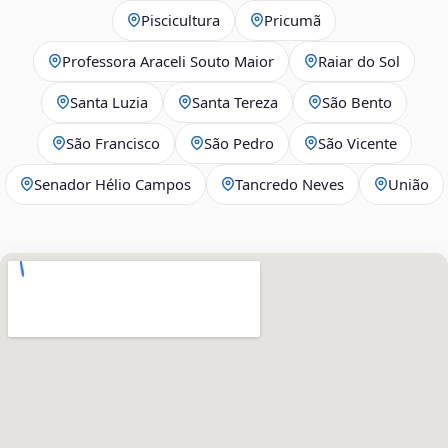
Piscicultura
Pricumã
Professora Araceli Souto Maior
Raiar do Sol
Santa Luzia
Santa Tereza
São Bento
São Francisco
São Pedro
São Vicente
Senador Hélio Campos
Tancredo Neves
União