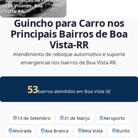
São Vicente, Boa
Vista‑RR
Guincho para Carro nos
Principais Bairros de Boa
Vista‑RR
Atendimento de reboque automotivo e suporte
emergencial nos bairros de Boa Vista‑RR.
53
bairros atendidos em
Boa Vista
-
SE
13 de Setembro
31 de Março
Aeroporto
Alvorada
Asa Branca
Bela Vista
Buritis