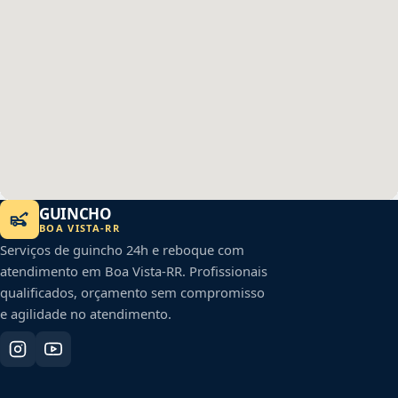
GUINCHO
BOA VISTA
-
RR
Serviços de guincho 24h e reboque com
atendimento em
Boa Vista
-
RR
. Profissionais
qualificados, orçamento sem compromisso
e agilidade no atendimento.