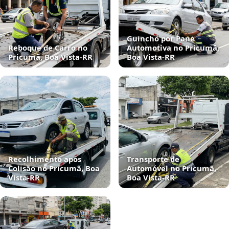
Guincho por Pane
Reboque de Carro no
Automotiva no Pricumã,
Pricumã, Boa Vista‑RR
Boa Vista‑RR
Recolhimento após
Transporte de
Colisão no Pricumã, Boa
Automóvel no Pricumã,
Vista‑RR
Boa Vista‑RR