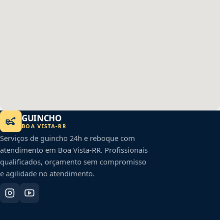
GUINCHO
BOA VISTA
-
RR
Serviços de guincho 24h e reboque com
atendimento em
Boa Vista
-
RR
. Profissionais
qualificados, orçamento sem compromisso
e agilidade no atendimento.