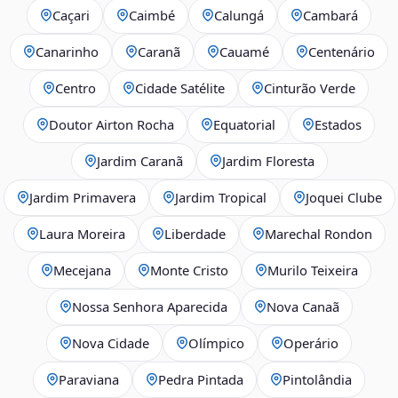
Caçari
Caimbé
Calungá
Cambará
Canarinho
Caranã
Cauamé
Centenário
Centro
Cidade Satélite
Cinturão Verde
Doutor Airton Rocha
Equatorial
Estados
Jardim Caranã
Jardim Floresta
Jardim Primavera
Jardim Tropical
Joquei Clube
Laura Moreira
Liberdade
Marechal Rondon
Mecejana
Monte Cristo
Murilo Teixeira
Nossa Senhora Aparecida
Nova Canaã
Nova Cidade
Olímpico
Operário
Paraviana
Pedra Pintada
Pintolândia