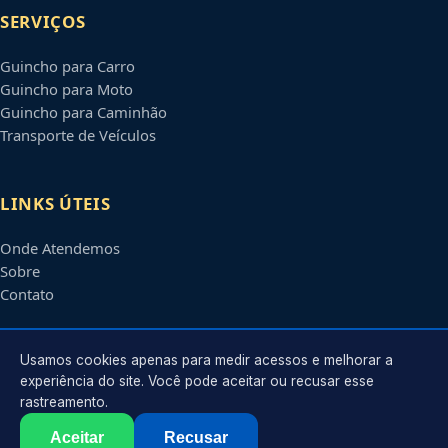
SERVIÇOS
Guincho para Carro
Guincho para Moto
Guincho para Caminhão
Transporte de Veículos
LINKS ÚTEIS
Onde Atendemos
Sobre
Contato
CONTATO
Usamos cookies apenas para medir acessos e melhorar a
experiência do site. Você pode aceitar ou recusar esse
rastreamento.
Atendimento em
Boa Vista
-
RR
e regiões parceiras
contato@guinchosboavista.com.br
Aceitar
Recusar