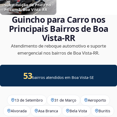
Substituição de Pneu no
Pricumã, Boa Vista‑RR
Guincho para Carro nos
Principais Bairros de Boa
Vista‑RR
Atendimento de reboque automotivo e suporte
emergencial nos bairros de Boa Vista‑RR.
53
bairros atendidos em
Boa Vista
-
SE
13 de Setembro
31 de Março
Aeroporto
Alvorada
Asa Branca
Bela Vista
Buritis