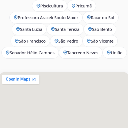
Piscicultura
Pricumã
Professora Araceli Souto Maior
Raiar do Sol
Santa Luzia
Santa Tereza
São Bento
São Francisco
São Pedro
São Vicente
Senador Hélio Campos
Tancredo Neves
União