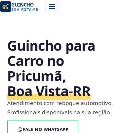
GUINCHO
BOA VISTA
-
RR
Guincho para
Carro no
Pricumã,
Boa Vista‑RR
Atendimento com reboque automotivo.
Profissionais disponíveis na sua região.
FALE NO WHATSAPP