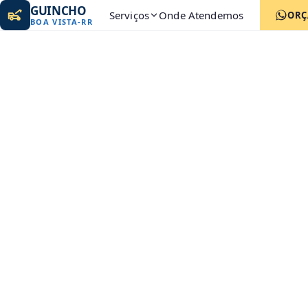
GUINCHO
Serviços
Onde Atendemos
ORÇ
BOA VISTA
-
RR