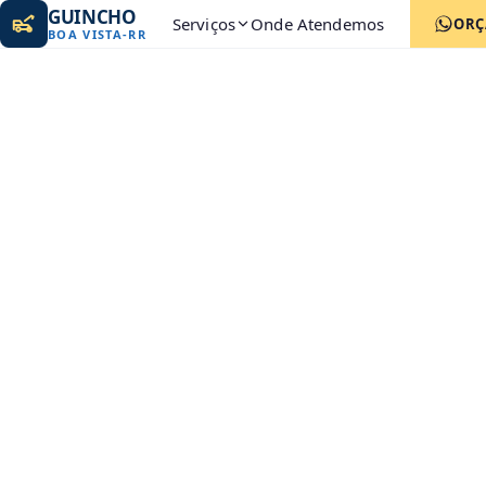
GUINCHO
Serviços
Onde Atendemos
ORÇ
BOA VISTA
-
RR