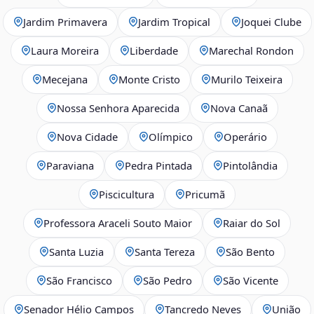
Jardim Primavera
Jardim Tropical
Joquei Clube
Laura Moreira
Liberdade
Marechal Rondon
Mecejana
Monte Cristo
Murilo Teixeira
Nossa Senhora Aparecida
Nova Canaã
Nova Cidade
Olímpico
Operário
Paraviana
Pedra Pintada
Pintolândia
Piscicultura
Pricumã
Professora Araceli Souto Maior
Raiar do Sol
Santa Luzia
Santa Tereza
São Bento
São Francisco
São Pedro
São Vicente
Senador Hélio Campos
Tancredo Neves
União