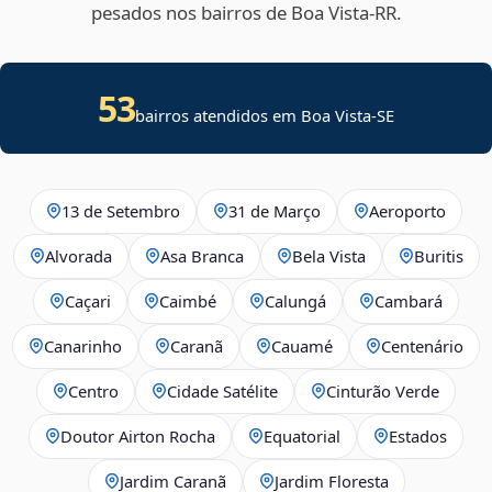
pesados nos bairros de Boa Vista‑RR.
53
bairros atendidos em
Boa Vista
-
SE
13 de Setembro
31 de Março
Aeroporto
Alvorada
Asa Branca
Bela Vista
Buritis
Caçari
Caimbé
Calungá
Cambará
Canarinho
Caranã
Cauamé
Centenário
Centro
Cidade Satélite
Cinturão Verde
Doutor Airton Rocha
Equatorial
Estados
Jardim Caranã
Jardim Floresta