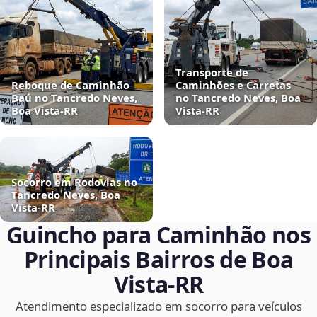
Transporte de
Reboque de Caminhão
Caminhões e Carretas
Baú no Tancredo Neves,
no Tancredo Neves, Boa
Boa Vista‑RR
Vista‑RR
Socorro em Rodovias no
Tancredo Neves, Boa
Vista‑RR
Guincho para Caminhão nos
Principais Bairros de Boa
Vista‑RR
Atendimento especializado em socorro para veículos