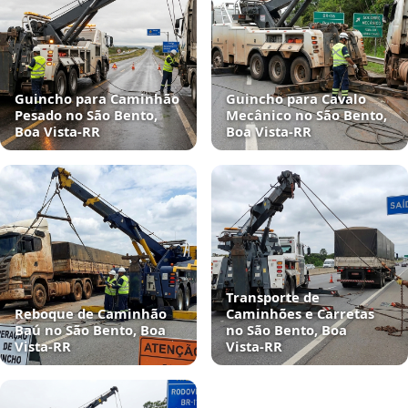
Guincho para Caminhão
Guincho para Cavalo
Pesado no São Bento,
Mecânico no São Bento,
Boa Vista‑RR
Boa Vista‑RR
Transporte de
Reboque de Caminhão
Caminhões e Carretas
Baú no São Bento, Boa
no São Bento, Boa
Vista‑RR
Vista‑RR