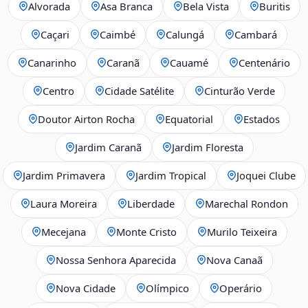
Alvorada
Asa Branca
Bela Vista
Buritis
Caçari
Caimbé
Calungá
Cambará
Canarinho
Caranã
Cauamé
Centenário
Centro
Cidade Satélite
Cinturão Verde
Doutor Airton Rocha
Equatorial
Estados
Jardim Caranã
Jardim Floresta
Jardim Primavera
Jardim Tropical
Joquei Clube
Laura Moreira
Liberdade
Marechal Rondon
Mecejana
Monte Cristo
Murilo Teixeira
Nossa Senhora Aparecida
Nova Canaã
Nova Cidade
Olímpico
Operário