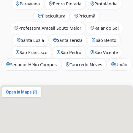
Paraviana
Pedra Pintada
Pintolândia
Piscicultura
Pricumã
Professora Araceli Souto Maior
Raiar do Sol
Santa Luzia
Santa Tereza
São Bento
São Francisco
São Pedro
São Vicente
Senador Hélio Campos
Tancredo Neves
União