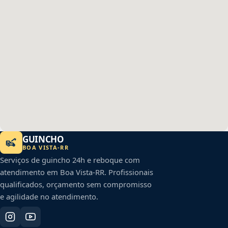
GUINCHO
BOA VISTA
-
RR
Serviços de guincho 24h e reboque com
atendimento em
Boa Vista
-
RR
. Profissionais
qualificados, orçamento sem compromisso
e agilidade no atendimento.