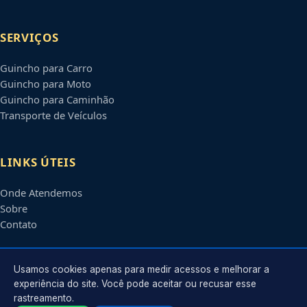
SERVIÇOS
Guincho para Carro
Guincho para Moto
Guincho para Caminhão
Transporte de Veículos
LINKS ÚTEIS
Onde Atendemos
Sobre
Contato
CONTATO
Usamos cookies apenas para medir acessos e melhorar a
experiência do site. Você pode aceitar ou recusar esse
rastreamento.
Atendimento em
Boa Vista
-
RR
e regiões parceiras