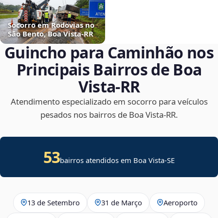
Socorro em Rodovias no
São Bento, Boa Vista‑RR
Guincho para Caminhão nos
Principais Bairros de Boa
Vista‑RR
Atendimento especializado em socorro para veículos
pesados nos bairros de Boa Vista‑RR.
53
bairros atendidos em
Boa Vista
-
SE
13 de Setembro
31 de Março
Aeroporto