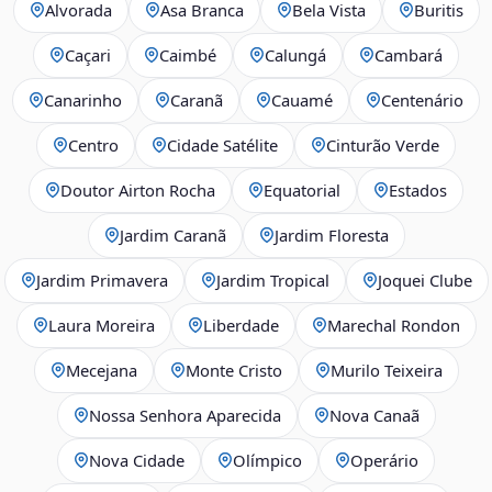
Alvorada
Asa Branca
Bela Vista
Buritis
Caçari
Caimbé
Calungá
Cambará
Canarinho
Caranã
Cauamé
Centenário
Centro
Cidade Satélite
Cinturão Verde
Doutor Airton Rocha
Equatorial
Estados
Jardim Caranã
Jardim Floresta
Jardim Primavera
Jardim Tropical
Joquei Clube
Laura Moreira
Liberdade
Marechal Rondon
Mecejana
Monte Cristo
Murilo Teixeira
Nossa Senhora Aparecida
Nova Canaã
Nova Cidade
Olímpico
Operário