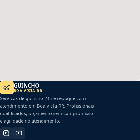
GUINCHO
BOA VISTA
-
RR
Serviços de guincho 24h e reboque com
atendimento em
Boa Vista
-
RR
. Profissionais
qualificados, orçamento sem compromisso
e agilidade no atendimento.