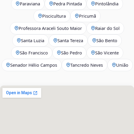
Paraviana
Pedra Pintada
Pintolândia
Piscicultura
Pricumã
Professora Araceli Souto Maior
Raiar do Sol
Santa Luzia
Santa Tereza
São Bento
São Francisco
São Pedro
São Vicente
Senador Hélio Campos
Tancredo Neves
União