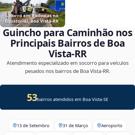
Socorro em Rodovias no
Equatorial, Boa Vista‑RR
Guincho para Caminhão nos
Principais Bairros de Boa
Vista‑RR
Atendimento especializado em socorro para veículos
pesados nos bairros de Boa Vista‑RR.
53
bairros atendidos em
Boa Vista
-
SE
13 de Setembro
31 de Março
Aeroporto