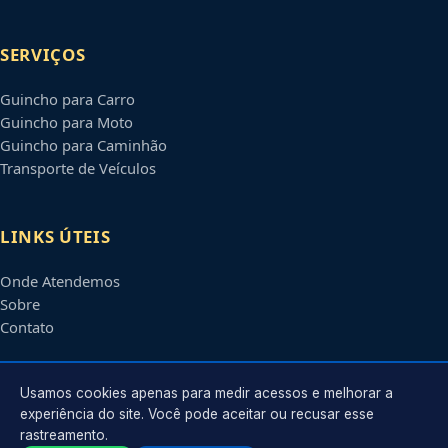
SERVIÇOS
Guincho para Carro
Guincho para Moto
Guincho para Caminhão
Transporte de Veículos
LINKS ÚTEIS
Onde Atendemos
Sobre
Contato
CONTATO
Usamos cookies apenas para medir acessos e melhorar a
experiência do site. Você pode aceitar ou recusar esse
rastreamento.
Atendimento em
Boa Vista
-
RR
e regiões parceiras