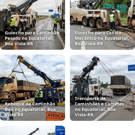
Guincho para Caminhão
Guincho para Cavalo
Pesado no Equatorial,
Mecânico no Equatorial,
Boa Vista‑RR
Boa Vista‑RR
Transporte de
Reboque de Caminhão
Caminhões e Carretas
Baú no Equatorial, Boa
no Equatorial, Boa
Vista‑RR
Vista‑RR