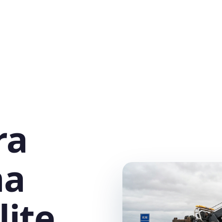
ra
na
ite,