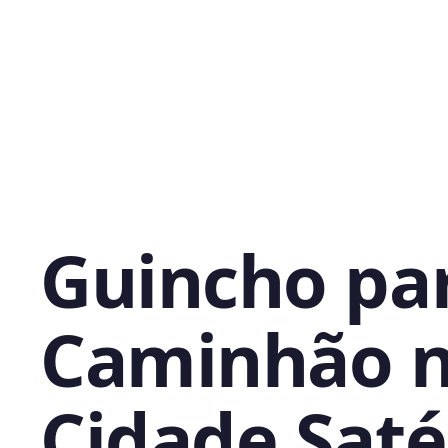
Guincho pa
Caminhão 
Cidade Satél