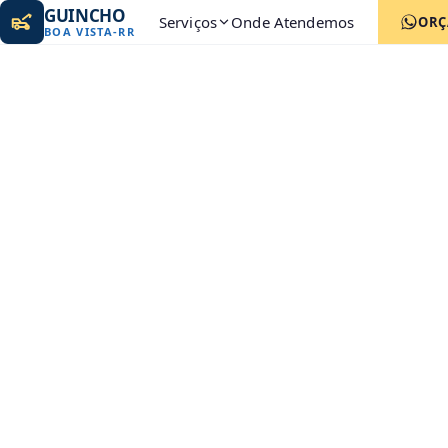
GUINCHO
Serviços
Onde Atendemos
ORÇ
BOA VISTA
-
RR