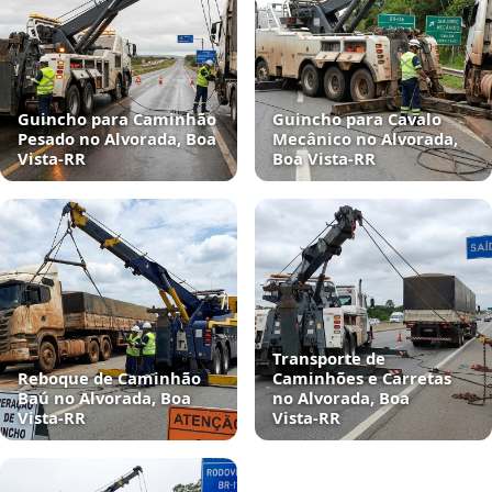
Guincho para Caminhão
Guincho para Cavalo
Pesado no Alvorada, Boa
Mecânico no Alvorada,
Vista‑RR
Boa Vista‑RR
Transporte de
Reboque de Caminhão
Caminhões e Carretas
Baú no Alvorada, Boa
no Alvorada, Boa
Vista‑RR
Vista‑RR