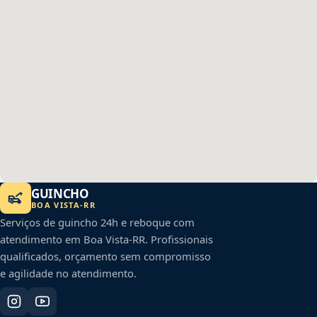
GUINCHO
BOA VISTA
-
RR
Serviços de guincho 24h e reboque com
atendimento em
Boa Vista
-
RR
. Profissionais
qualificados, orçamento sem compromisso
e agilidade no atendimento.