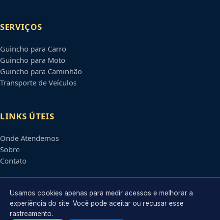
SERVIÇOS
Guincho para Carro
Guincho para Moto
Guincho para Caminhão
Transporte de Veículos
LINKS ÚTEIS
Onde Atendemos
Sobre
Contato
CONTATO
Usamos cookies apenas para medir acessos e melhorar a
experiência do site. Você pode aceitar ou recusar esse
rastreamento.
Atendimento em
Boa Vista
-
RR
e regiões parceiras