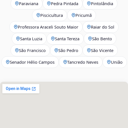
Paraviana
Pedra Pintada
Pintolândia
Piscicultura
Pricumã
Professora Araceli Souto Maior
Raiar do Sol
Santa Luzia
Santa Tereza
São Bento
São Francisco
São Pedro
São Vicente
Senador Hélio Campos
Tancredo Neves
União