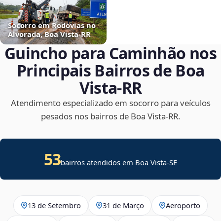
Socorro em Rodovias no
Alvorada, Boa Vista‑RR
Guincho para Caminhão nos
Principais Bairros de Boa
Vista‑RR
Atendimento especializado em socorro para veículos
pesados nos bairros de Boa Vista‑RR.
53
bairros atendidos em
Boa Vista
-
SE
13 de Setembro
31 de Março
Aeroporto