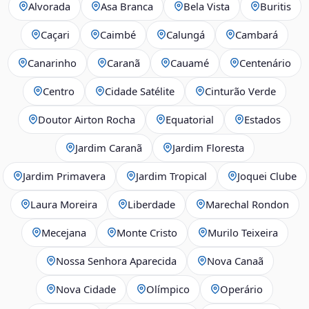
Alvorada
Asa Branca
Bela Vista
Buritis
Caçari
Caimbé
Calungá
Cambará
Canarinho
Caranã
Cauamé
Centenário
Centro
Cidade Satélite
Cinturão Verde
Doutor Airton Rocha
Equatorial
Estados
Jardim Caranã
Jardim Floresta
Jardim Primavera
Jardim Tropical
Joquei Clube
Laura Moreira
Liberdade
Marechal Rondon
Mecejana
Monte Cristo
Murilo Teixeira
Nossa Senhora Aparecida
Nova Canaã
Nova Cidade
Olímpico
Operário